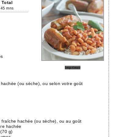
Total
45 mns
es
Imprimer
 hachée (ou sèche), ou selon votre goût
 fraîche hachée (ou sèche), ou au goût
ndre hachée
 (70 g)
égumes